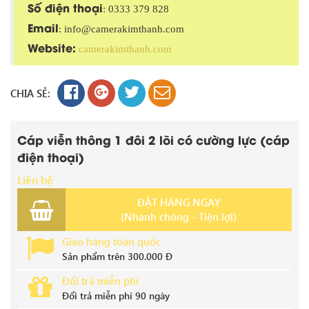
Số điện thoại
: 0333 379 828
Email
: info@camerakimthanh.com
Website:
camerakimthanh.com
CHIA SẺ:
Cáp viễn thông 1 đôi 2 lõi có cường lực (cáp
điện thoại)
Liên hệ
ĐẶT HÀNG NGAY
(Nhanh chóng - Tiện lợi)
Giao hàng toàn quốc
Sản phẩm trên 300.000 Đ
Đổi trả miễn phí
Đổi trả miễn phí 90 ngày