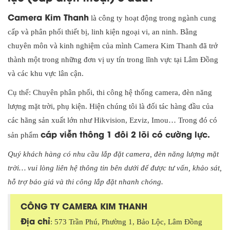
Camera Kim Thanh
là công ty hoạt động trong ngành cung
cấp và phân phối thiết bị, linh kiện ngoại vi, an ninh. Bằng
chuyên môn và kinh nghiệm của mình Camera Kim Thanh đã trở
thành một trong những đơn vị uy tín trong lĩnh vực tại Lâm Đồng
và các khu vực lân cận.
Cụ thể: Chuyên phân phối, thi công hệ thống camera, đèn năng
lượng mặt trời, phụ kiện. Hiện chúng tôi là đối tác hàng đầu của
các hãng sản xuất lớn như Hikvision, Ezviz, Imou… Trong đó có
cáp viễn thông 1 đôi 2 lõi có cường lực.
sản phẩm
Quý khách hàng có nhu cầu lắp đặt camera, đèn năng lượng mặt
trời… vui lòng liên hệ thông tin bên dưới để được tư vấn, khảo sát,
hỗ trợ báo giá và thi công lắp đặt nhanh chóng.
CÔNG TY CAMERA KIM THANH
Địa chỉ
: 573 Trần Phú, Phường 1, Bảo Lộc, Lâm Đồng