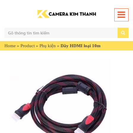
Home
»
Product
»
Phụ kiện
»
Dây HDMI loại 10m