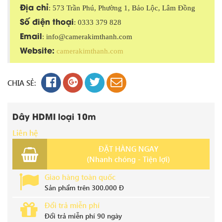
Địa chỉ
: 573 Trần Phú, Phường 1, Bảo Lộc, Lâm Đồng
Số điện thoại
: 0333 379 828
Email
: info@camerakimthanh.com
Website:
camerakimthanh.com
CHIA SẺ:
Dây HDMI loại 10m
Liên hệ
ĐẶT HÀNG NGAY
(Nhanh chóng - Tiện lợi)
Giao hàng toàn quốc
Sản phẩm trên 300.000 Đ
Đổi trả miễn phí
Đổi trả miễn phí 90 ngày