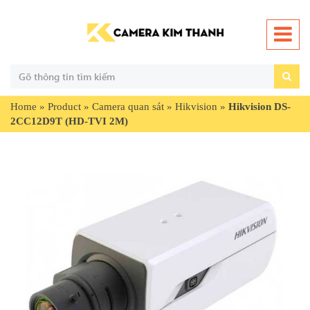
Home
»
Product
»
Camera quan sát
»
Hikvision
»
Hikvision DS-
2CC12D9T (HD-TVI 2M)