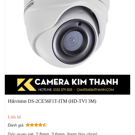
Hikvision DS-2CE56F1T-ITM (HD-TVI 3M)
Liên hệ
Đánh giá:
Góc quan sát: 2.8mm, 3.6mm, 6mm (tùy chọn)