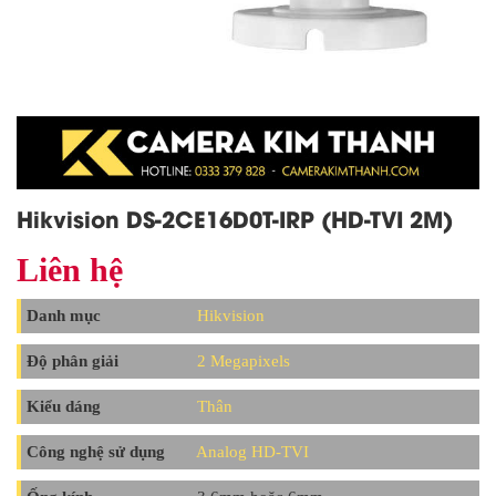
Hikvision DS-2CE16D0T-IRP (HD-TVI 2M)
Liên hệ
Danh mục
Hikvision
Độ phân giải
2 Megapixels
Kiểu dáng
Thân
Công nghệ sử dụng
Analog HD-TVI