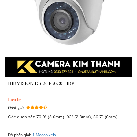
HIKVISION DS-2CE56C0T-IRP
Liên hệ
Đánh giá:
Góc quan sát: 70.9º (3.6mm), 92º (2.8mm), 56.7º (6mm)
Độ phân giải:
1 Megapixels