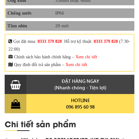
Ống kính
3.6mm hoặc 6mm
Chống nước
IP66
Tầm nhìn
20 mét
Gọi đặt mua:
0333 379 828
Hỗ trợ kỹ thuật:
0333 379 828
(7:30-
22:00)
Chính sách bảo hành chính hãng –
Xem chi tiết
Quy định đổi trả sản phẩm –
Xem chi tiết
ĐẶT HÀNG NGAY
(Nhanh chóng - Tiện lợi)
HOTLINE
096 895 60 98
Chi tiết sản phẩm