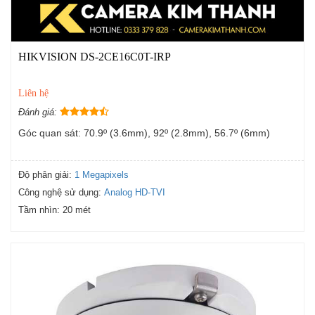
HIKVISION DS-2CE16C0T-IRP
Liên hệ
Đánh giá:
Góc quan sát: 70.9º (3.6mm), 92º (2.8mm), 56.7º (6mm)
Độ phân giải:
1 Megapixels
Công nghệ sử dụng:
Analog HD-TVI
Tầm nhìn:
20 mét