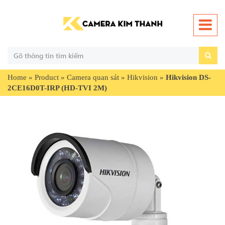
Home
»
Product
»
Camera quan sát
»
Hikvision
»
Hikvision DS-
2CE16D0T-IRP (HD-TVI 2M)