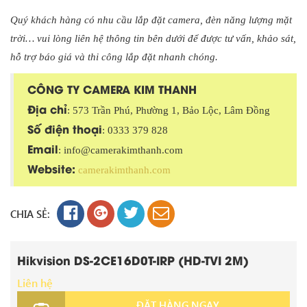
Quý khách hàng có nhu cầu lắp đặt camera, đèn năng lượng mặt
trời… vui lòng liên hệ thông tin bên dưới để được tư vấn, khảo sát,
hỗ trợ báo giá và thi công lắp đặt nhanh chóng.
CÔNG TY CAMERA KIM THANH
Địa chỉ
: 573 Trần Phú, Phường 1, Bảo Lộc, Lâm Đồng
Số điện thoại
: 0333 379 828
Email
: info@camerakimthanh.com
Website:
camerakimthanh.com
CHIA SẺ:
Hikvision DS-2CE16D0T-IRP (HD-TVI 2M)
Liên hệ
ĐẶT HÀNG NGAY