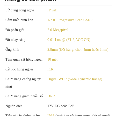
Sử dụng công nghệ
IP wifi
Cảm biến hình ảnh
1/2.8″ Progressive Scan CMOS
Độ phân giải
2.0 Megapixel
Độ nhạy sáng
0.01 Lux @ (F1.2,AGC ON)
Ống kính
2.8mm (Đặt hàng: chọn 4mm hoặc 6mm)
Tầm quan sát hồng ngoại
10 mét
Cắt lọc hồng ngoại
ICR
Chức năng chống ngược
Digital WDR (Wide Dynamic Range)
sáng
Chức năng giảm nhiễu số
DNR
Nguồn điện
12V DC hoặc PoE
Tiêu chuẩn chống thấm
IP66
thích hợp sử dụng trong nhà và ngoài