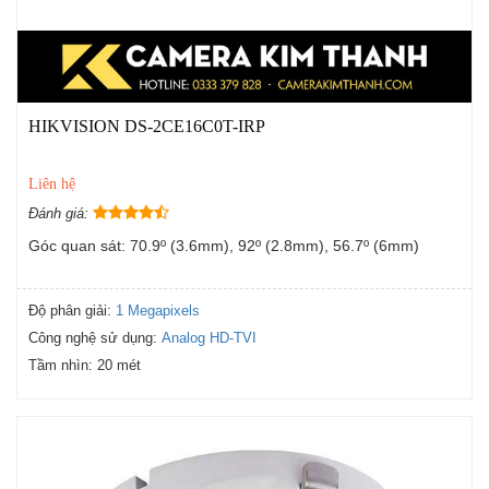
HIKVISION DS-2CE16C0T-IRP
Liên hệ
Đánh giá:
Góc quan sát: 70.9º (3.6mm), 92º (2.8mm), 56.7º (6mm)
Độ phân giải:
1 Megapixels
Công nghệ sử dụng:
Analog HD-TVI
Tầm nhìn:
20 mét