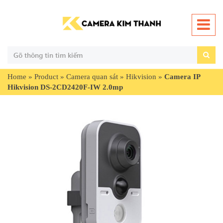
Home
»
Product
»
Camera quan sát
»
Hikvision
»
Camera IP
Hikvision DS-2CD2420F-IW 2.0mp