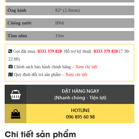
Ống kính
92º (2.8mm)
Chống nước
IP66
Tầm nhìn
10m
Gọi đặt mua:
0333 379 828
Hỗ trợ kỹ thuật:
0333 379 828
(7:30-
22:00)
Chính sách bảo hành chính hãng –
Xem chi tiết
Quy định đổi trả sản phẩm –
Xem chi tiết
ĐẶT HÀNG NGAY
(Nhanh chóng - Tiện lợi)
HOTLINE
096 895 60 98
Chi tiết sản phẩm