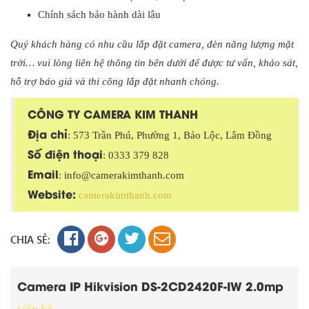
Chính sách bảo hành dài lâu
Quý khách hàng có nhu cầu lắp đặt camera, đèn năng lượng mặt
trời… vui lòng liên hệ thông tin bên dưới để được tư vấn, khảo sát,
hỗ trợ báo giá và thi công lắp đặt nhanh chóng.
CÔNG TY CAMERA KIM THANH
Địa chỉ
: 573 Trần Phú, Phường 1, Bảo Lộc, Lâm Đồng
Số điện thoại
: 0333 379 828
Email
: info@camerakimthanh.com
Website:
camerakimthanh.com
CHIA SẺ:
Camera IP Hikvision DS-2CD2420F-IW 2.0mp
Liên hệ