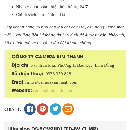
Nhân viên tư vân nhiệt tình, hỗ trợ 24/7
Chính sách bảo hành dài lâu
Quý khách hàng có nhu cầu lắp đặt camera, đèn năng lượng mặt
trời… vui lòng liên hệ thông tin bên dưới để được tư vấn, khảo sát,
hỗ trợ báo giá và thi công lắp đặt nhanh chóng.
CÔNG TY CAMERA KIM THANH
Địa chỉ
: 573 Trần Phú, Phường 1, Bảo Lộc, Lâm Đồng
Số điện thoại
: 0333 379 828
Email
: info@camerakimthanh.com
Website:
camerakimthanh.com
CHIA SẺ:
Hikvision DS-2CV2U01EFD-IW (1 MP)