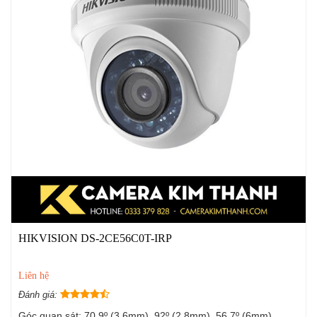
HIKVISION DS-2CE56C0T-IRP
Liên hệ
Đánh giá:
Góc quan sát: 70.9º (3.6mm), 92º (2.8mm), 56.7º (6mm)