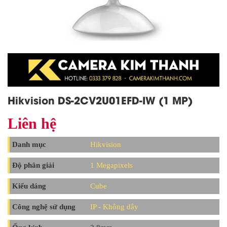
Hikvision DS-2CV2U01EFD-IW (1 MP)
Liên hệ
Danh mục
Hikvision
Độ phân giải
1 Megapixels
Kiểu dáng
Cube
Công nghệ sử dụng
IP - Không dây