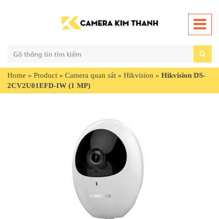
Home
»
Product
»
Camera quan sát
»
Hikvision
»
Hikvision DS-
2CV2U01EFD-IW (1 MP)