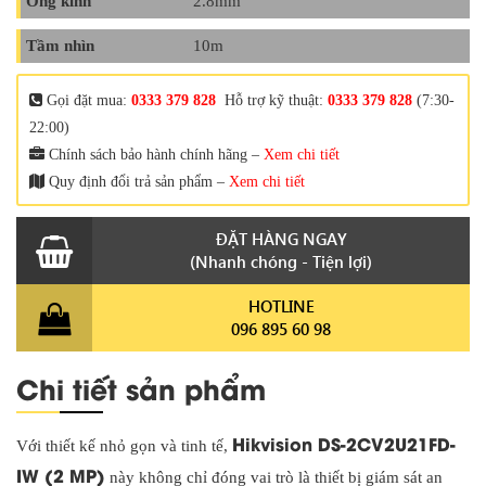
Ống kính
2.8mm
Tầm nhìn
10m
Gọi đặt mua:
0333 379 828
Hỗ trợ kỹ thuật:
0333 379 828
(7:30-
22:00)
Chính sách bảo hành chính hãng –
Xem chi tiết
Quy định đổi trả sản phẩm –
Xem chi tiết
ĐẶT HÀNG NGAY
(Nhanh chóng - Tiện lợi)
HOTLINE
096 895 60 98
Chi tiết sản phẩm
Hikvision DS-2CV2U21FD-
Với thiết kế nhỏ gọn và tinh tế,
IW (2 MP)
này không chỉ đóng vai trò là thiết bị giám sát an