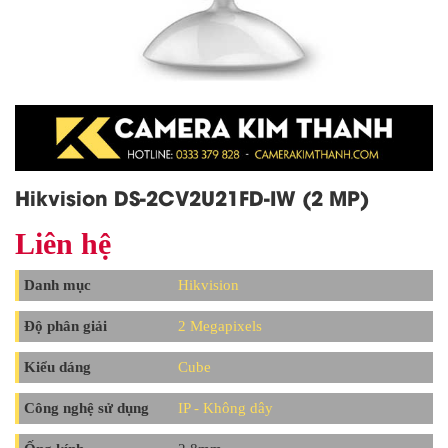
Hikvision DS-2CV2U21FD-IW (2 MP)
Liên hệ
Danh mục
Hikvision
Độ phân giải
2 Megapixels
Kiểu dáng
Cube
Công nghệ sử dụng
IP - Không dây