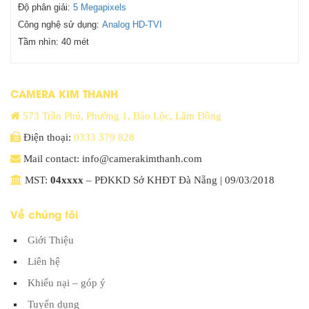
Độ phân giải:
5 Megapixels
Công nghệ sử dụng:
Analog HD-TVI
Tầm nhìn:
40 mét
CAMERA KIM THANH
573 Trần Phú, Phường 1, Bảo Lộc, Lâm Đồng
Điện thoại:
0333 379 828
Mail contact: info@camerakimthanh.com
MST:
04xxxx
– PĐKKD Sở KHĐT Đà Nẵng | 09/03/2018
Về chúng tôi
Giới Thiệu
Liên hệ
Khiếu nại – góp ý
Tuyển dụng