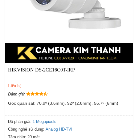
HIKVISION DS-2CE16C0T-IRP
Liên hệ
Đánh giá:
Góc quan sát: 70.9º (3.6mm), 92º (2.8mm), 56.7º (6mm)
Độ phân giải:
1 Megapixels
Công nghệ sử dụng:
Analog HD-TVI
Tầm nhìn:
20 mét