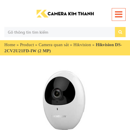
Home
»
Product
»
Camera quan sát
»
Hikvision
»
Hikvision DS-
2CV2U21FD-IW (2 MP)